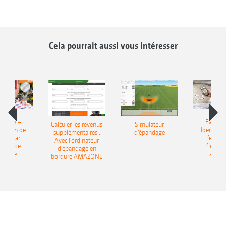
Cela pourrait aussi vous intéresser
Match –
EasyMa
Calculer les revenus
Simulateur
fication de
Identifica
supplémentaires :
d‘épandage
grais par
l’engrai
Avec l’ordinateur
elligence
l’intell
d’épandage en
ficielle
artific
bordure AMAZONE