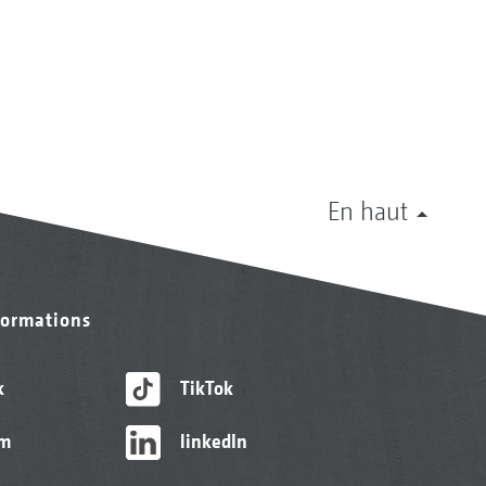
En haut
formations
k
TikTok
am
linkedIn