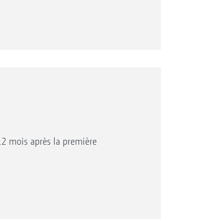
pour assurer un entretien optimal des
un service de pièces de rechange
d’origine adaptées à votre machine.
er – Une qualité disponible dans le
12 mois après la première
in de nous, l’équipe SAV AMAZONE
machine !
ational de partenaires commerciaux