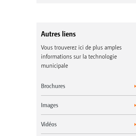
D’un seul clic, la nomenclature de
Identifiez rapidement la pièce adéq
Composez un panier et faites-le par
Autres liens
Vous trouverez ici de plus amples
Saisissez le numéro de votre machin
informations sur la technologie
maximales de votre machine
municipale
Début de la saison et mise en servi
Réglage et pilotage
Brochures
Pièces détachées et notices d'utilis
Maintenance et remisage
Images
Vidéos