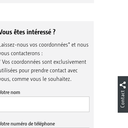
t formés.
Vous êtes intéressé ?
Laissez-nous vos coordonnées* et nous
ations pour des performances
vous contacterons :
* Vos coordonnées sont exclusivement
utilisées pour prendre contact avec
vous, comme vous le souhaitez.
MAZONE.
Votre nom
Contact
origine :
ines plus anciennes
Votre numéro de téléphone
sion