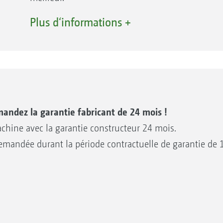
La plupart du temps, il faut intervenir très vite 
Plus d‘informations +
espaces verts. C’est pourquoi AMAZONE propose 
de première qualité avec des pièces de rechange 
Ainsi votre machine est toujours prête à travaill
monde entier.
Au niveau mondial, notre centre de pièces
de rechange (Global Parts Center), situé à
andez la garantie fabricant de 24 mois !
Tecklenburg-Leeden en Allemagne, assure
achine avec la garantie constructeur 24 mois.
notre logistique de pièces de rechange.
 demandée durant la période contractuelle de garantie de 
Pour une réactivité optimale, la France
dispose de son propre centre de pièces de
rechange au sein de sa filiale, située à
Auneau, en Eure-et-Loir. Quand vous avez beso
lus facilement les pièces détachées adaptées à votre 
est à votre disposition, assistée par le réseau n