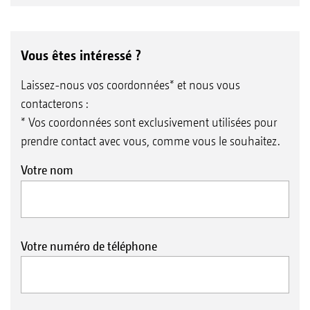
La GH travaille avec précision, même en bordure de
Vous êtes intéressé ?
route. La vitesse de déplacement élevée permet de
parcourir des distances importantes
Laissez-nous vos coordonnées* et nous vous
contacterons :
* Vos coordonnées sont exclusivement utilisées pour
prendre contact avec vous, comme vous le souhaitez.
Votre nom
Votre numéro de téléphone
Pour machines avec attelage 3-points :
L’extension 3-points réglable améliore l’angularité
de l’arbre à cardan