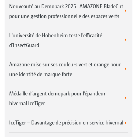
Nouveauté au Demopark 2025 : AMAZONE BladeCut
pour une gestion professionnelle des espaces verts
L'université de Hohenheim teste l'efficacité
d'InsectGuard
Le pare-pierres intégré protège la face avant de la
benne des impacts causés par le ramassage de pierres
Amazone mise sur ses couleurs vert et orange pour
et autres corps étrangers
une identité de marque forte
Médaille d’argent demopark pour l’épandeur
hivernal IceTiger
IceTiger – Davantage de précision en service hivernal