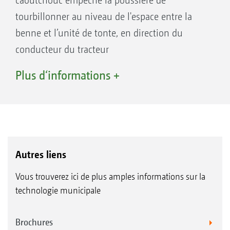
caoutchouc empêche la poussière de
tourbillonner au niveau de l'espace entre la
benne et l’unité de tonte, en direction du
conducteur du tracteur
2. Pour machines équipées du timon
Plus d‘informations +
d’attelage :
Timon pour l’attelage par l’arbre à cardan
(standard)
Timon pour l’attelage sous l’arbre à cardan à
la barre oscillante du tracteur (option)
Autres liens
Vous trouverez ici de plus amples informations sur la
3. L’indicateur de niveau de remplissage de la
technologie municipale
benne est plus précis et plus fiable
Brochures