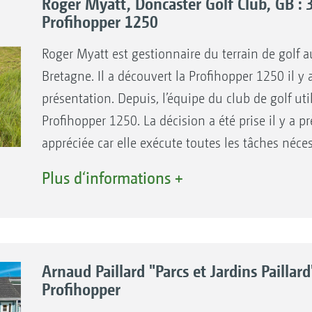
Roger Myatt, Doncaster Golf Club, GB :
Profihopper 1250
Roger Myatt est gestionnaire du terrain de golf 
Bretagne. Il a découvert la Profihopper 1250 il y
présentation. Depuis, l’équipe du club de golf uti
Profihopper 1250. La décision a été prise il y a p
appréciée car elle exécute toutes les tâches nécess
AMAZONE Ltd. se situe à proximité, facilitant gr
Plus d‘informations +
golf utilise la PH 1250 pour entretenir les parcell
germination des graines d'herbe grâce à la vertic
l'herbe est dense et haute et pour ramasser les f
améliore les caractéristiques de la lande. Elle t
Arnaud Paillard "Parcs et Jardins Paillard"
l'éclaircit pour que les surfaces soient plus facile
Profihopper
Elle tient en échec les feuilles mortes qui s'ac