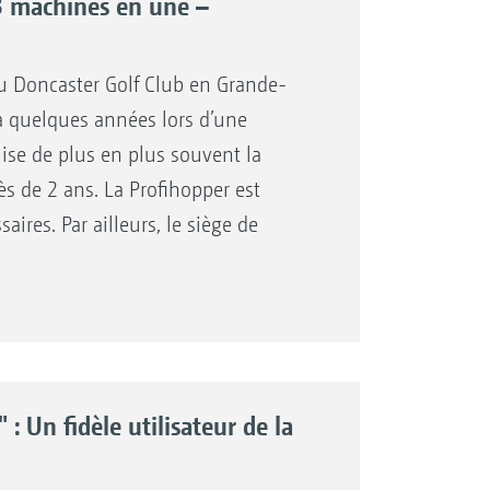
 3 machines en une –
au Doncaster Golf Club en Grande-
 a quelques années lors d’une
lise de plus en plus souvent la
rès de 2 ans. La Profihopper est
aires. Par ailleurs, le siège de
andement la coopération. Le club de
es de landes, favoriser la
oupe, pour éclaircir les zones où
euilles en automne. La Profihopper
ond également le long rough ou
 : Un fidèle utilisateur de la
s à jouer.
cumulent en automne. La PH 1250 est