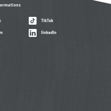
formations
k
TikTok
am
linkedIn