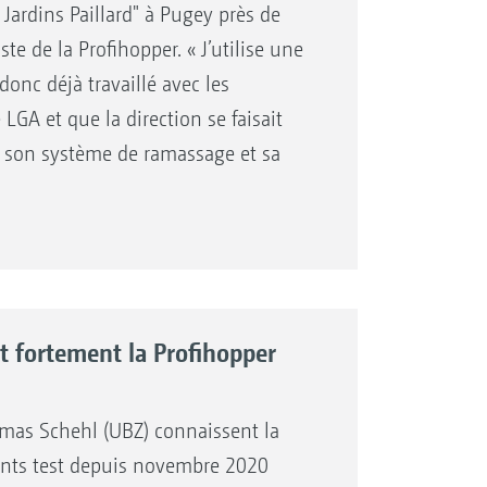
t Jardins Paillard" à Pugey près de
 elle ramasse néanmoins beaucoup de
e de la Profihopper. « J’utilise une
remorque. Roger Myatt apprécie
donc déjà travaillé avec les
 en hauteur, sa maniabilité entre
 LGA et que la direction se faisait
 m). L'atout technique, qui selon
ur son système de ramassage et sa
 la Profihopper est le fait de réunir
s aussi exceptionnel, et
 feuilles, tonte d’herbe et
n sers pour tondre, collecter,
Profihopper 1250 AMAZONE sur les
ihopper est rapide, son niveau
ont impressionnés par ses
lus, depuis le poste de pilotage,
rmet de manœuvrer aisément. »
t fortement la Profihopper
azone est toujours à l’écoute des
s de la conception et l’évolution de
omas Schehl (UBZ) connaissent la
 marque. »
ients test depuis novembre 2020
ihopper SmartLine 1500 acquise en