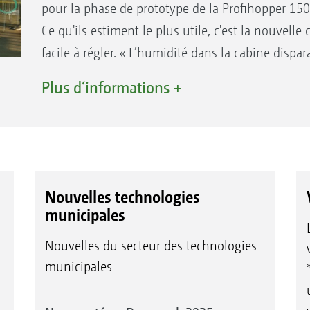
pour la phase de prototype de la Profihopper 150
février 2020.
Ce qu'ils estiment le plus utile, c'est la nouvelle
facile à régler. « L’humidité dans la cabine dispar
Pour Michael Hauner un siège confortable est es
Plus d‘informations +
de dos. Il aime beaucoup conduire la Profihoppe
pneumatique, que ce soit sur route ou sur terrai
Comme la Profihopper peut travailler sur les grand
mais aussi assurer l'entretien de celles plus petite
elle remplace de nombreuses autres machines au s
Nouvelles technologies
utilisent aussi la Profihopper pour entretenir les a
municipales
aires de jeux, les chemins pavés et les surfaces
Nouvelles du secteur des technologies
ramasser ou simplement mulcher en fonction de
municipales
énormément de feuilles mortes. » Autres avantag
énorme et sa grande maniabilité. Par ailleurs il