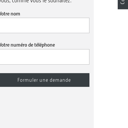
vous, comme vous le souhaitez.
 nettoyage et la maintenance. Le
bien accessible. Le réservoir à
Votre nom
enne pour 1,5 journée de travail
 4 km, la Profihopper économise
vons manœuvrer près des arbres,
Votre numéro de téléphone
uement pas nécessaires. »