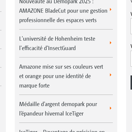
Nouveauté au Demopark 2025 :
des outils de travail est très facile, ainsi que le
AMAZONE BladeCut pour une gestion
réglage de la hauteur de coupe est très simple et 
professionnelle des espaces verts
carburant diesel bien dimensionné suffit en moy
environ. Rien que pour l’entretien des allées de
L'université de Hohenheim teste
beaucoup de travail supplémentaire. « Nous pou
l'efficacité d'InsectGuard
les reprises ou la tonte manuelle ne sont pratiq
Amazone mise sur ses couleurs vert
et orange pour une identité de
marque forte
Médaille d’argent demopark pour
l’épandeur hivernal IceTiger
IceTiger – Davantage de précision en