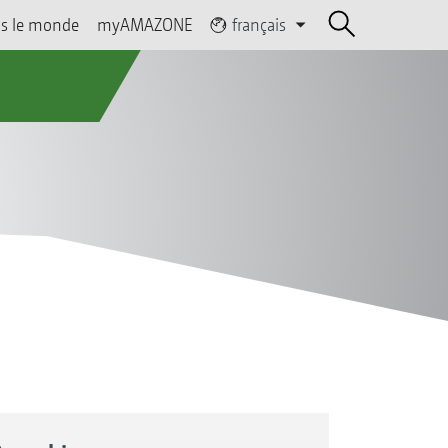
s le monde
myAMAZONE
français