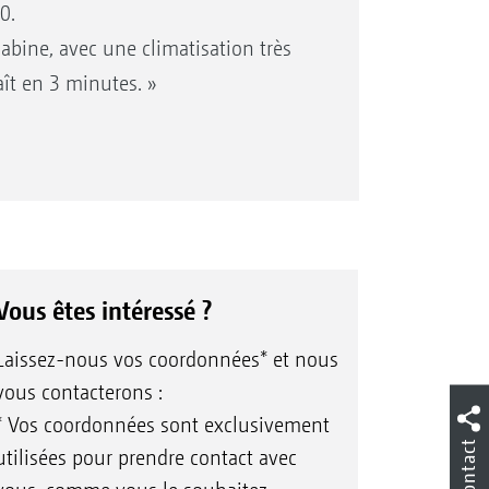
0.
 cabine, avec une climatisation très
aît en 3 minutes. »
sentiel en raison de ses problèmes
r avec son siège à suspension
n accidenté.
es structures (stades et parcs),
s (prairies sauvages et fleuries),
ein de leur entreprise. Ils
Vous êtes intéressé ?
llées, les cours de récréation, les
Laissez-nous vos coordonnées* et nous
 asphaltées. « Nous pouvons tout
vous contacterons :
s besoins. Nous ramassons
* Vos coordonnées sont exclusivement
es de la Profihopper, sa puissance
Contact
utilisées pour prendre contact avec
s considèrent que le remplacement