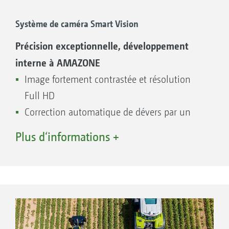
Système de caméra Smart Vision
Précision exceptionnelle, développement
Avec précision rang après rang avec un copilote
interne à AMAZONE
Déport hydraulique du bâti coulissant via le
Image fortement contrastée et résolution
volant
Full HD
Pour les cultures spéciales ou les cultures à
Correction automatique de dévers par un
des stades très précoces de croissance
capteur d’inclinaison
Sauvegarde de sécurité pour les cultures
Plus d‘informations +
Identification des plantes à partir de 2 x 2
fortement envahies par les adventices
cm
Conditions de travail confortables sur le
Détection multirangs jusqu'à 5 rangs
siège de pilotage, équipé d’un support
Vitesses de travail jusqu’à 20 km/h
intégré pour boisson et d’un support de
Écran 10 pouces, haute résolution
parasol
Caméra WorkCam complémentaire possible,