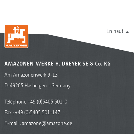
13 à 17 sont abîmés.
Il n’y aurait pas ce problème avec une bineuse
dont la largeur de travail est identique à la
En haut
largeur de travail du semoir. Par conséquent,
même avec un semis précis par RTK, il n’est
pas possible d’obtenir un binage plus large
que le semis.
AMAZONEN-WERKE H. DREYER SE & Co. KG
Montage symétrique
Am Amazonenwerk 9-13
Largeur de voies 2,25 m
Inter-rangs 75 cm
D-49205 Hasbergen - Germany
Largeur de semis 6,75 m
Téléphone
+49 (0)5405 501-0
Fax : +49 (0)5405 501-147
E-mail :
amazone@amazone.de