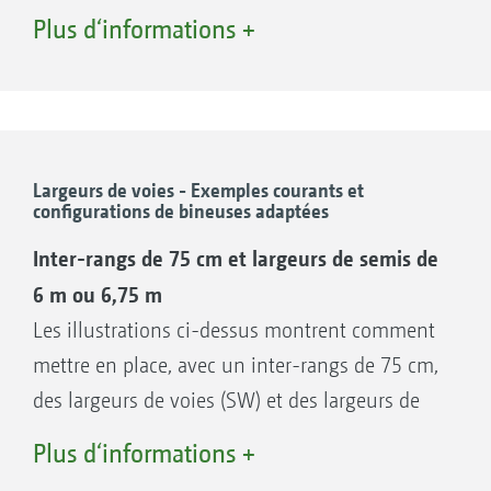
Plus d‘informations +
Largeurs de voies - Exemples courants et
configurations de bineuses adaptées
Inter-rangs de 75 cm et largeurs de semis de
Bâti coulissant parallèle AV 5
6 m ou 6,75 m
Un bâti polyvalent aux multiples talents
Les illustrations ci-dessus montrent comment
Course de déport 620 mm (+/- 320 mm)
mettre en place, avec un inter-rangs de 75 cm,
Profondeur de construction 920 mm
des largeurs de voies (SW) et des largeurs de
Roues d'appui 195/55 R10
travail différentes. En fonction de la largeur de
Plus d‘informations +
Largeurs de voies : 1,5 m, 1,8 m, 2 m, 2,25
voie du tracteur, la bineuse est montée de
m