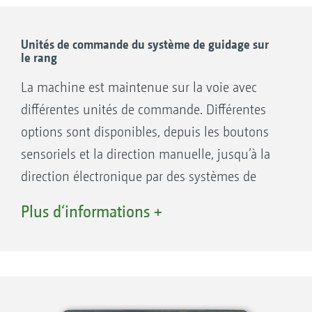
uniquement entre les rangs cultivés, là où
poussent les adventices. La culture est
Unités de commande du système de guidage sur
le rang
totalement préservée.
Les Venterra 1K et 2K peuvent être combinées
La machine est maintenue sur la voie avec
au bâti coulissant linéaire compact VR 2 ou au
différentes unités de commande. Différentes
bâti coulissant parallèle modulable AV 5. Grâce
options sont disponibles, depuis les boutons
à l’attelage 3 points sur le bâti coulissant, elles
sensoriels et la direction manuelle, jusqu’à la
peuvent être utilisées pour différents bâtis de
direction électronique par des systèmes de
binage Venterra. Différentes unités de
caméras.
Plus d‘informations +
commande sont disponibles pour le pilotage
du bâti coulissant.
Un système de guidage sur le rang est idéal
pour gérer les grandes parcelles ou celles en
Capteur de rang
pente. Le système facilite alors le travail du