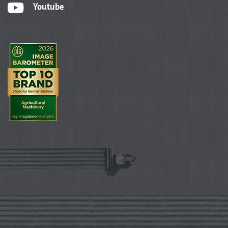
Youtube
Precea 6 m, 12 rangs et inter-rangs 50 cm et
Venterra 6,5 m, 13 parallélogrammes et