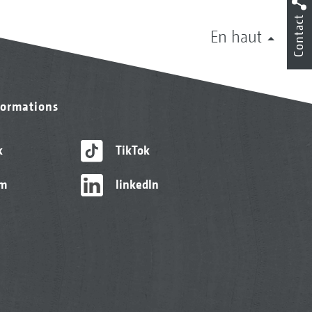
Contact
En haut
formations
k
TikTok
am
linkedIn