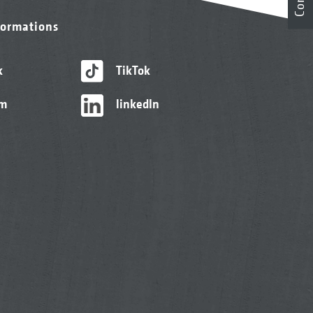
formations
k
TikTok
am
linkedIn