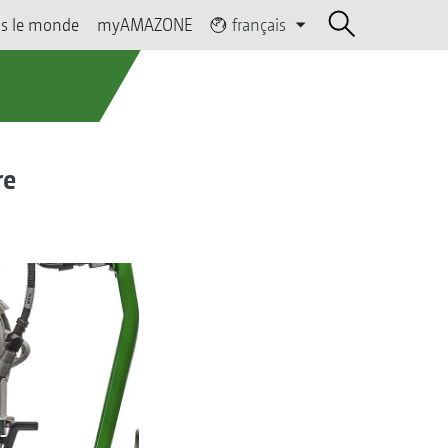
s le monde
myAMAZONE
français
re