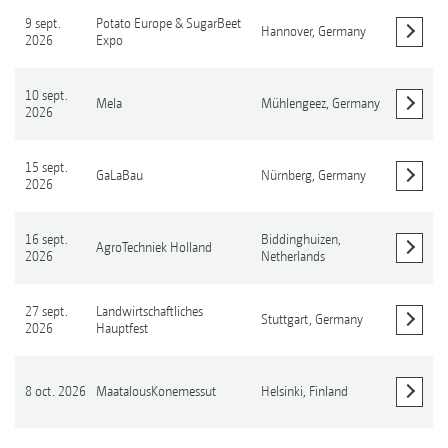
9 sept.
Potato Europe & SugarBeet
Hannover,
Germany
2026
Expo
Afficher les détails
10 sept.
Mela
Mühlengeez,
Germany
2026
Afficher les détails
15 sept.
GaLaBau
Nürnberg,
Germany
2026
Afficher les détails
16 sept.
Biddinghuizen,
AgroTechniek Holland
2026
Netherlands
Afficher les détails
27 sept.
Landwirtschaftliches
Stuttgart,
Germany
2026
Hauptfest
Afficher les détails
8 oct. 2026
MaatalousKonemessut
Helsinki,
Finland
Afficher les détails