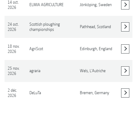
14 oct.
ELMIA AGRICULTURE
Jönköping,
Sweden
2026
Afficher les détails
24 oct.
Scottish ploughing
Pathhead,
Scotland
2026
championships
Afficher les détails
18 nov.
AgriScot
Edinburgh,
England
2026
Afficher les détails
25 nov.
agraria
Wels,
L'Autriche
2026
Afficher les détails
2 déc.
DeLuTa
Bremen,
Germany
2026
Afficher les détails