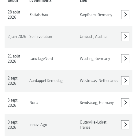
Début
Évènements
Lieu
28 août
Rottalschau
Karpfham,
Germany
2026
Afficher les détails
2 juin 2026
Soil Evolution
Umbach,
Austria
Afficher les détails
21 août
LandTageNord
Wüsting,
Germany
2026
Afficher les détails
2 sept.
Aardappel Demodag
Westmaas,
Netherlands
2026
Afficher les détails
3 sept.
Norla
Rendsburg,
Germany
2026
Afficher les détails
9 sept.
Outarville-Loiret,
Innov-Agri
2026
France
Afficher les détails