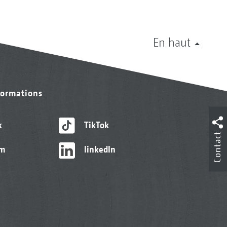
En haut
formations
k
TikTok
Contact
am
linkedIn