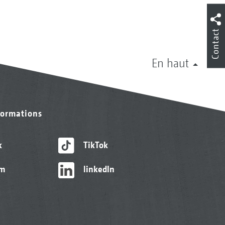
Contact
En haut
formations
k
TikTok
am
linkedIn