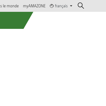
s le monde
myAMAZONE
français