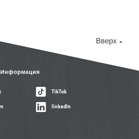
Вверх
& Информация
k
TikTok
am
linkedIn