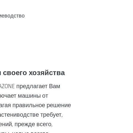
иеводство
своего хозяйства
AZONE предлагает Вам
лючает машины от
лагая правильное решение
стениводстве требует,
ний, прежде всего,