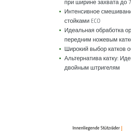
при ширине захвата до 7
Интенсивное смешивание
стойками ECO
Идеальная обработка ор
передним ножевым катк
Широкий выбор катков о
Альтернатива катку: Ид
двойным штригелям