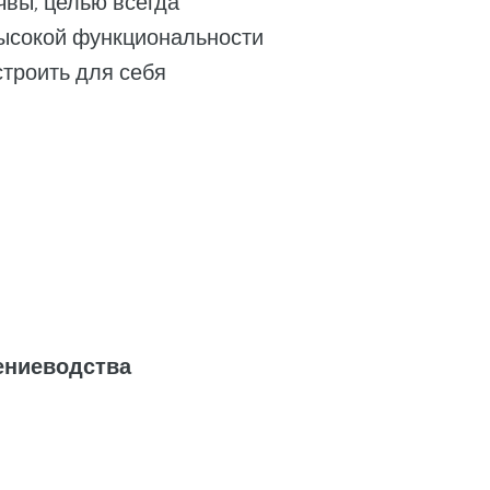
чвы, целью всегда
высокой функциональности
троить для себя
ениеводства