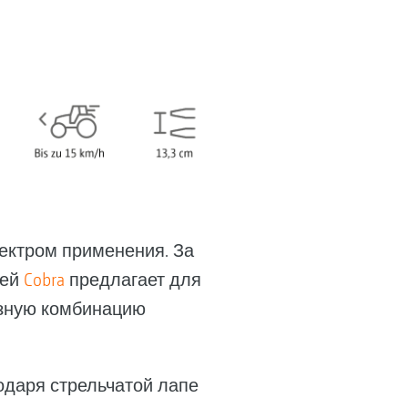
ектром применения. За
лей
Cobra
предлагает для
азную комбинацию
одаря стрельчатой лапе