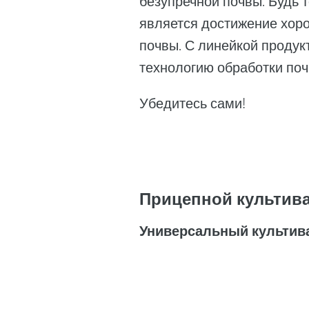
безупречной почвы. Будь 
является достижение хоро
почвы. С линейкой продук
технологию обработки поч
Убедитесь сами!
Прицепной культива
Универсальный культива