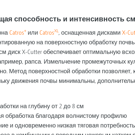
щая способность и интенсивность с
+
XL
она
Catros
или
Catros
, оснащенная дисками
X-Cut
нтированную на поверхностную обработку почв
3 см диск X-Cutter обеспечивает оптимальную всх
апример, рапса. Измельчение промежуточных ку
о. Метод поверхностной обработки позволяет, к
льку движения почвы минимальны, дополнитель
ботки на глубину от 2 до 8 см
я обработка благодаря волнистому профилю
ие и одновременно низкая тяговая потребност