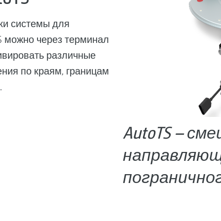
ки системы для
S можно через терминал
ивировать различные
ния по краям, границам
.
AutoTS – см
направляющ
погранично