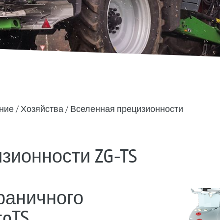
ние
Хозяйства
Вселенная прецизионности
зионности ZG-TS
раничного
toTS