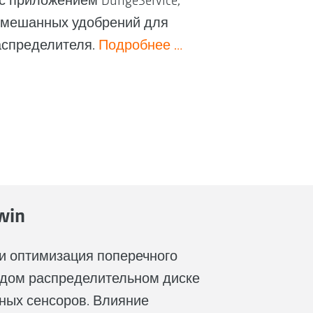
 с приложением DüngeService,
я смешанных удобрений для
аспределителя.
Подробнее …
win
и оптимизация поперечного
ждом распределительном диске
ных сенсоров. Влияние