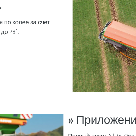
ь
 по колее за счет
до 28°.
» Приложение