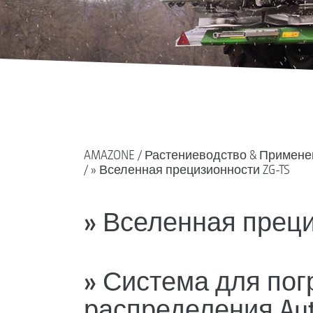
AMAZONE
Растениеводство & Примене
» Вселенная прецизионности ZG-TS
» Вселенная преци
» Система для пог
распределения Au