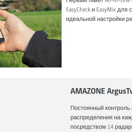
Первый пакет All-in-One
EasyCheck и EasyMix дл
идеальной настройки р
AMAZONE ArgusT
Постоянный контроль 
распределения на ка
посредством 14 радар