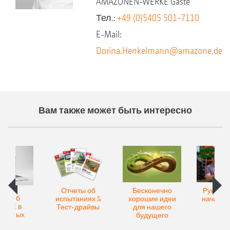
AMAZONEN-WERKE Gaste
Тел.:
+49 (0)5405 501-7110
E-Mail:
Dorina.Henkelmann@amazone.de
Вам также может быть интересно
Отчеты об
Бесконечно
Руковод
ать об
испытаниях &
хорошие идеи
началу 
ZONE в
Тест-драйвы
для нашего
иальных
будущего
етях