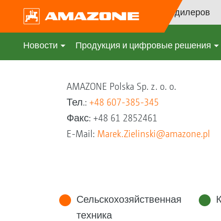
Поиск дилеров
Новости
Продукция и цифровые решения
Marek Zielinski
AMAZONE Polska Sp. z. o. o.
Тел.:
+48 607-385-345
Факс: +48 61 2852461
E-Mail:
Marek.Zielinski@amazone.pl
Сельскохозяйственная
техника