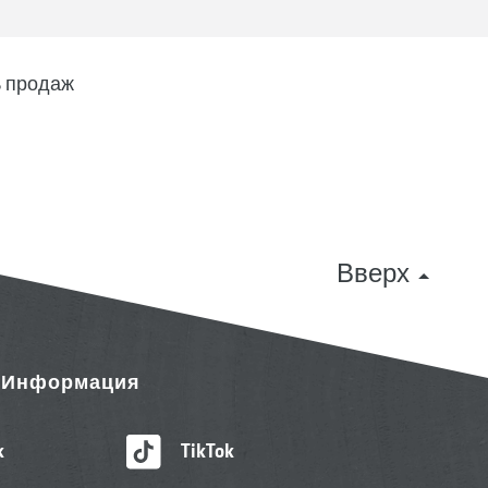
 продаж
Вверх
& Информация
k
TikTok