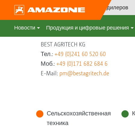
Поиск дилеров
Новости
Продукция и цифровые решения
BEST AGRITECH KG
Тел.:
+49 (0)241 60 520 60
Моб.:
+49 (0)171 682 684 6
E-Mail:
pm@bestagritech.de
Сельскохозяйственная
техника