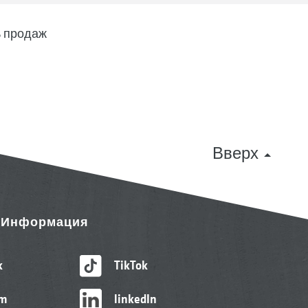
 продаж
Вверх
& Информация
k
TikTok
am
linkedIn