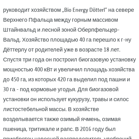
руководит хозяйством „Bio Energy Dötterl“ на севере
Верхнего Пфальца между горным массивом
Штайнвальд и лесной зоной Оберпфельцер-
Вальд. Хозяйство площадью 40 га перешло к г-ну
Дёттерлу от родителей уже в возрасте 18 лет.
Спустя три года он построил биогазовую установку
мощностью 400 кВт и увеличил площадь хозяйства
до 450 га, из которых 420 га выделил под пашни и
30 га - под кормовые угодья. Для биогазовой
установки он использует кукурузу, травы и силос
листостебельной массы. В хозяйстве
возделывается также озимый ячмень, озимая
пшеница, тритикале и рапс. В 2016 году был
приобретен навесной распределитель удобрений