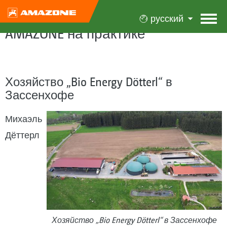
русский
AMAZONE на практике
Хозяйство „Bio Energy Dötterl“ в
Зассенхофе
Михаэль
Дёттерл
Хозяйство „Bio Energy Dötterl“ в Зассенхофе