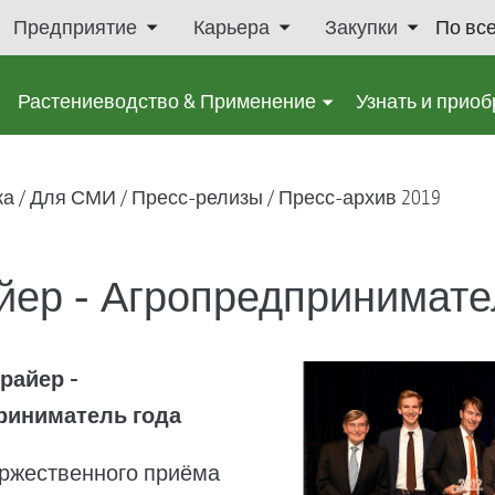
Предприятие
Карьера
Закупки
По вс
Растениеводство & Применение
Узнать и приоб
ка
Для СМИ
Пресс-релизы
Пресс-архив 2019
йер - Агропредпринимате
райер -
риниматель года
оржественного приёма