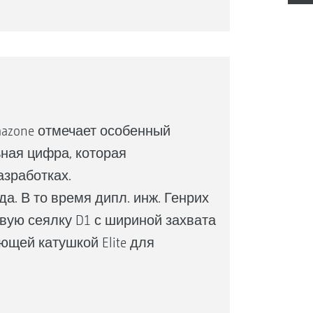
mazone отмечает особенный
ная цифра, которая
азработках.
а. В то время дипл. инж. Генрих
вую сеялку D1 с шириной захвата
щей катушкой Elite для