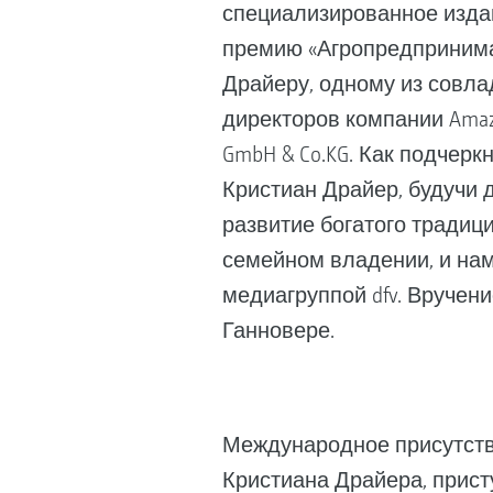
специализированное издани
премию «Агропредпринима
Драйеру, одному из совл
директоров компании Amazo
GmbH & Co.KG. Как подчеркн
Кристиан Драйер, будучи
развитие богатого традици
семейном владении, и нам
медиагруппой dfv. Вручени
Ганновере.
Международное присутств
Кристиана Драйера, прист