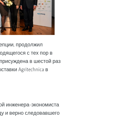
епции, продолжил
одящегося с тех пор в
присуждена в шестой раз
тавки Agritechnica в
ой инженера-экономиста
ду и верно следовавшего