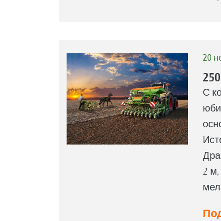
20 н
25
С к
юби
осн
Ист
Дра
2 м
мел
Под