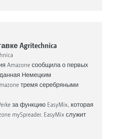
ке Agritechnica
hnica
ния Amazone сообщила о первых
озданная Немецким
Amazone тремя серебряными
ke за функцию EasyMix, которая
ne mySpreader. EasyMix служит