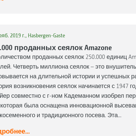
ояб. 2019 г., Hasbergen-Gaste
0.000 проданных сеялок Amazone
оличеством проданных сеялок 250.000 единиц A
лей. Четверть миллиона сеялок – это внушитель
овывается на длительной истории и успешных р
ория возникновения сеялок начинается с 1947 год
йер совместно с г-ном Кадеманном изобрел пер
, которая была оснащена инновационной высеваю
косеменного и традиционного посева. Эта...
робнее...