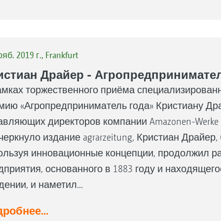
яб. 2019 г., Frankfurt
истиан Драйер - Агропредпринимател
амках торжественного приёма специализированно
мию «Агропредприниматель года» Кристиану Дра
авляющих директоров компании Amazonen-Werke H. 
черкнуло издание agrarzeitung, Кристиан Драйер
ользуя инновационные концепции, продолжил ра
дприятия, основанного в 1883 году и находящего
дении, и наметил...
робнее...