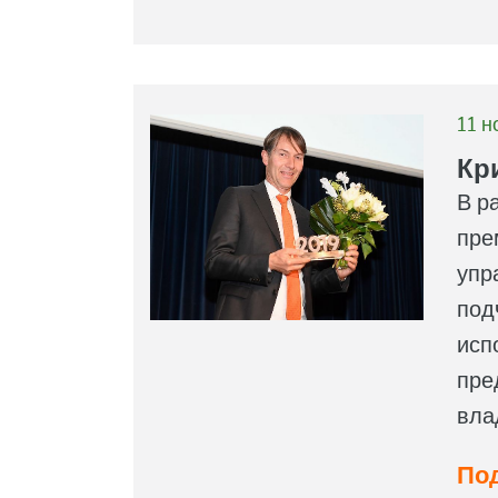
11 но
Кр
В р
пре
упр
под
исп
пре
вла
Под