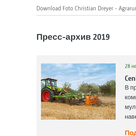
Download Foto Christian Dreyer - Agraru
Пресс-архив 2019
28 н
Ce
В п
ком
мул
нав
Под