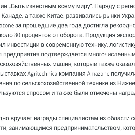
ии „Быть известным всему миру“. Наряду с реги
 Канаде, а также Китае, развивались рынки Укра
mazone за прошедшие два года достигла рекордно
оло 80 процентов от оборота. Продукция экспорт
л инвестиции в современную технику, логистику
 предприятия подтверждается многочисленным
ьскохозяйственных машин, которые также оказал
ыставках Agritechnica компания Amazone получи
ния по сельскохозяйственной технике из Нижне
льзуются спросом и также были отмечены награ
одно вручает награды специалистам из области с
ти, занимающимся предпринимательством, кото