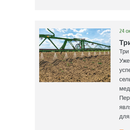
24 ок
Три
Три
Уже
усп
сел
мед
Пер
явл
для.