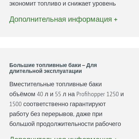
экономит топливо и снижает уровень
шума до 4,5 дБ. Новый ECO-режим
Дополнительная информация +
идеально подходит для сбора листвы и
скашивания при обычных условиях.
Ваши преимущества:
Высокая рабочая и транспортная
Большие топливные баки – Для
длительной эксплуатации
скорость.
ECO-режим, низкий расход и
Вместительные топливные баки
вместительные топливные баки
объёмом 40 л и 55 л на Profihopper 1250 и
позволяют длительную
1500 соответственно гарантируют
эксплуатацию.
работу без перерывов, даже при
Современная система обработки
большой продолжительности рабочего
отработавших газов без DEF-реагента.
дня и длительной эксплуатации: