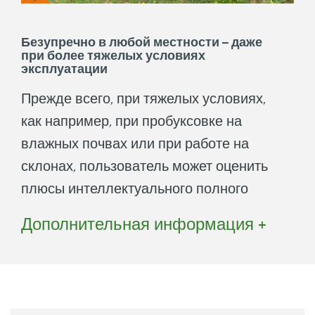
эксплуатации, как например, при
скольжении на влажной почве или на
Безупречно в любой местности – даже
при более тяжелых условиях
склонах
эксплуатации
Полный привод при необходимости
Прежде всего, при тяжелых условиях,
снижает расход топлива и бережет
как например, при пробуксовке на
окружающую среду
влажных почвах или при работе на
склонах, пользователь может оценить
плюсы интеллектуального полного
привода. Опасность скольжения
Дополнительная информация +
минимальна, так как каждое колесо
всегда вращается с оптимальным
числом оборотов. Это обеспечивает
большую безопасность и улучшенное