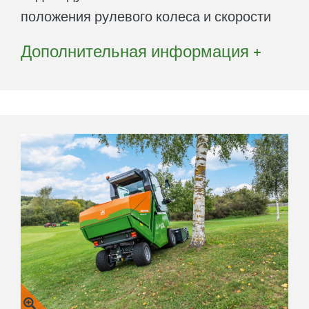
положения рулевого колеса и скорости
движения. Косилка Profihopper
Дополнительная информация +
задействует задние колеса только
тогда, когда это требуется передним
колесам. Система функционирует как
при движении вперед, так и при
движении назад.
Преимущества техники 4WDi
Руление с нулевым радиусом
поворота
Повышенная безопасность при
максимальной маневренности
Даже для тяжелых условий