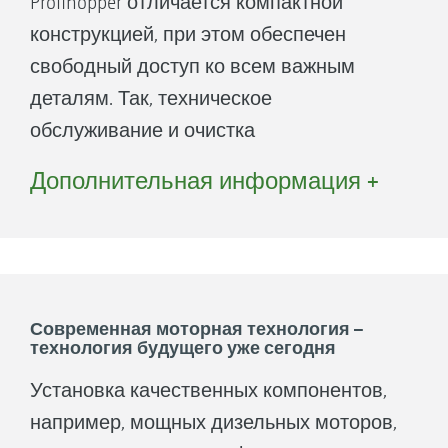
Profihopper отличается компактной
конструкцией, при этом обеспечен
свободный доступ ко всем важным
деталям. Так, техническое
обслуживание и очистка
осуществляются без проблем.
Дополнительная информация +
1. Дизельный мотор
Современная моторная технология –
технология будущего уже сегодня
2. Система самоочистки и охлаждения
Установка качественных компонентов,
например, мощных дизельных моторов,