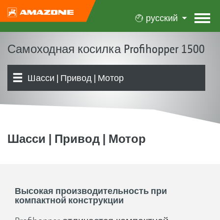
русский
Самоходная косилка Profihopper 1500
Шасси | Привод | Мотор
Концепция | Преимущества
Косилочный механизм | Шнековая система
Бункеры
Обзор продукта
Управление | Регулировка
Оснащение
Отзывы
сбора и подачи
Шасси | Привод | Мотор
Высокая производительность при
компактной конструкции