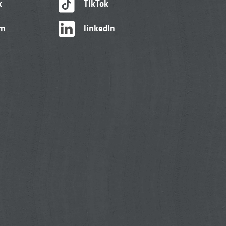
k
TikTok
am
linkedIn