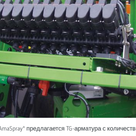
+
AmaSpray
предлагается TG-арматура с количеств