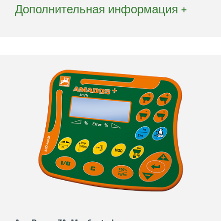
внесения при изменяющейся скорости
Дополнительная информация +
движения. Здесь размер выходных
отверстий за счет автоматической
настройки положения заслонок
регулируется таким образом, что норма
внесения остается неизменной.
Требуется только разъём питания 12 В
для компьютера управления. Для
передачи сигнала скорости
пользователю опционально
предлагается использование X-датчика
(подсчет импульсов), сигнального
кабеля (передача скорости трактора)
или GPS-антенны.