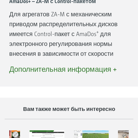
Система управления машиной
AmaDos+ – ZA-M с Control-пакетом
включает также комфортную функцию
Для агрегатов ZA-M с механическим
полуавтоматической калибровки нормы
приводом распределительных дисков
внесения и удаления остатков.
+
имеется Control-пакет с AmaDos
для
электронного регулирования нормы
Ваши преимущества:
внесения в зависимости от скорости
Опция регулировки нормы внесения в
движения.
Дополнительная информация +
зависимости от скорости движения
Комфортное электрическое
Преимущества использования
управление заслонками и изменение
+
AmaDos
:
нормы внесения из кабины трактора
Предустановленная норма внесения
Вам также может быть интересно
Простой компьютер управления без
при выборе оптимальной рабочей
меню, только функциональные
скорости остаётся всегда постоянной.
клавиши
Это особенно удобно при работе на