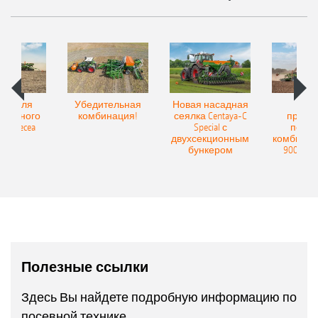
Spot для
Убедительная
Новая насадная
Нов
и точного
комбинация!
сеялка Centaya-C
прице
а Precea
Special с
посев
двухсекционным
комбинаци
бункером
9004-2C
Полезные ссылки
Здесь Вы найдете подробную информацию по
посевной технике