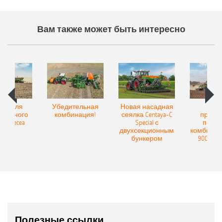
Вам также может быть интересно
Spot для
Убедительная
Новая насадная
Нов
и точного
комбинация!
сеялка Centaya-C
прице
а Precea
Special с
посев
двухсекционным
комбинаци
бункером
9004-2C
Полезные ссылки