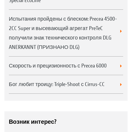
Special EcoLine
Испытания пройдены с блеском: Precea 4500-
2CC Super и высевающий агрегат PreTeC
получили знак технического контроля DLG
ANERKANNT (ПРИЗНАНО DLG)
Скорость и прецизионность с Precea 6000
Бог любит троицу: Triple-Shoot с Cirrus-CC
Возник интерес?