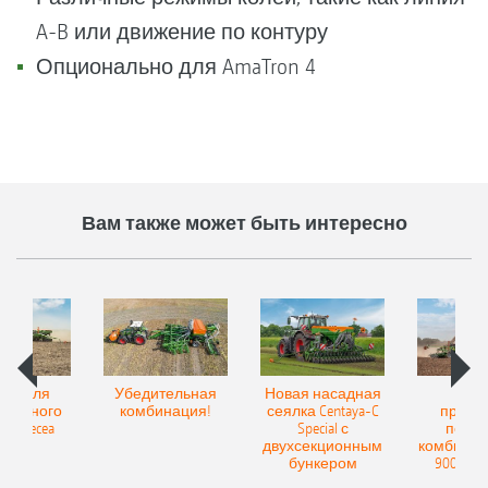
A-B или движение по контуру
Опционально для AmaTron 4
Вам также может быть интересно
Spot для
Убедительная
Новая насадная
Нов
и точного
комбинация!
сеялка Centaya-C
прице
а Precea
Special с
посев
двухсекционным
комбинаци
бункером
9004-2C