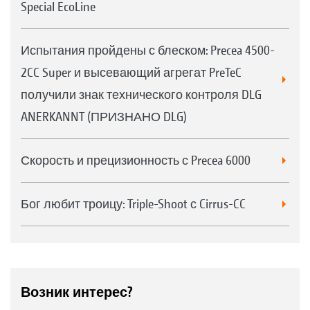
Special EcoLine
Испытания пройдены с блеском: Precea 4500-
2CC Super и высевающий агрегат PreTeC
получили знак технического контроля DLG
ANERKANNT (ПРИЗНАНО DLG)
Скорость и прецизионность с Precea 6000
Бог любит троицу: Triple-Shoot с Cirrus-CC
Возник интерес?