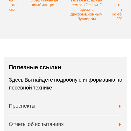
Spot для
Убедительная
Новая насадная
Нов
и точного
комбинация!
сеялка Centaya-C
прице
а Precea
Special с
посев
двухсекционным
комбинаци
бункером
9004-2C
Полезные ссылки
Здесь Вы найдете подробную информацию по
посевной технике
Проспекты
Отчеты об испытаниях