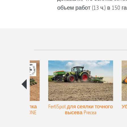
объем работ (13 ч.) в 150 га
ицепная сеялка
FertiSpot для сеялки точного
Уб
высева AMAZONE
высева Precea
recea-TCC