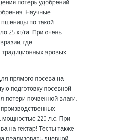
щения потерь удобрений
добрения. Научные
е пшеницы по такой
о 25 кг/га. При очень
вразии, где
а традиционных яровых
ля прямого посева на
ую подготовку посевной
я потери почвенной влаги,
в производственных
а мощностью 220 л.с. При
ва на гектар! Тесты также
бна реализовать дневной