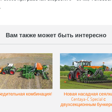
.
Вам также может быть интересно
едительная комбинация!
Новая насадная сеялк
Centaya-C Special с
двухсекционным бункер