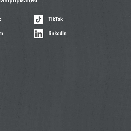
& Информация
k
TikTok
am
linkedIn