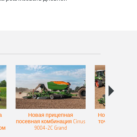
а
Новая прицепная
Новая прицепн
посевная комбинация Cirrus
точного высев
ом
9004-2C Grand
Precea-T