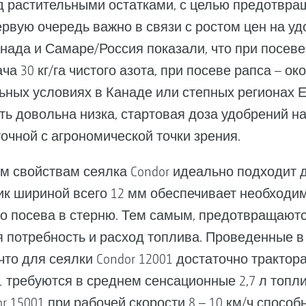
д растительными остатками, с целью предотвра
первую очередь важно в связи с ростом цен на у
нада и Самаре/Россия показали, что при посев
 30 кг/га чистого азота, при посеве рапса – окол
ьных условиях в Канаде или степных регионах Е
ь довольна низка, стартовая доза удобрений н
очной с агрономической точки зрения.
 свойствам сеялка Condor идеально подходит д
к шириной всего 12 мм обеспечивает необходим
о посева в стерню. Тем самым, предотвращаютс
я потребность и расход топлива. Проведенные 
что для сеялки Condor 12001 достаточно трактор
1 требуются в среднем сенсационные 2,7 л топли
or 15001 при рабочей скорости 8 – 10 км/ч спосо