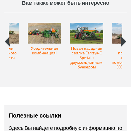
Вам также может быть интересно
Spot для
Убедительная
Новая насадная
Нов
и точного
комбинация!
сеялка Centaya-C
прице
а Precea
Special с
посев
двухсекционным
комбинаци
бункером
9004-2C
Полезные ссылки
Здесь Вы найдете подробную информацию по