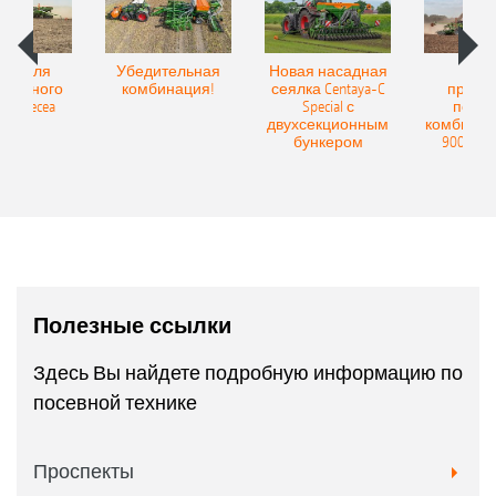
Spot для
Убедительная
Новая насадная
Нов
и точного
комбинация!
сеялка Centaya-C
прице
а Precea
Special с
посев
двухсекционным
комбинаци
бункером
9004-2C
Полезные ссылки
Здесь Вы найдете подробную информацию по
посевной технике
Проспекты