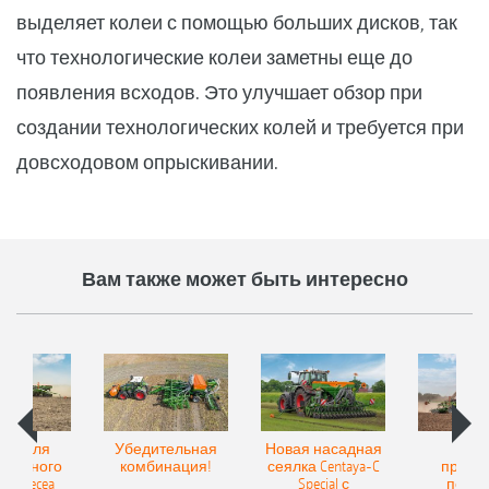
выделяет колеи с помощью больших дисков, так
что технологические колеи заметны еще до
появления всходов. Это улучшает обзор при
создании технологических колей и требуется при
довсходовом опрыскивании.
Вам также может быть интересно
Spot для
Убедительная
Новая насадная
Нов
и точного
комбинация!
сеялка Centaya-C
прице
а Precea
Special с
посев