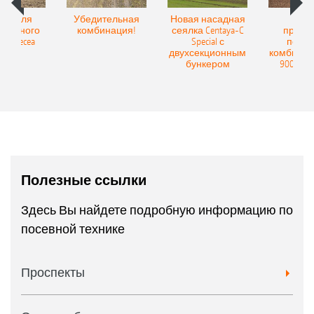
Spot для
Убедительная
Новая насадная
Нов
и точного
комбинация!
сеялка Centaya-C
прице
а Precea
Special с
посев
двухсекционным
комбинаци
бункером
9004-2C
Полезные ссылки
Здесь Вы найдете подробную информацию по
посевной технике
Проспекты