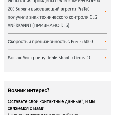
Испытания пройдены с блеском: Precea 4500-
2CC Super и высевающий агрегат PreTeC
получили знак технического контроля DLG
ANERKANNT (ПРИЗНАНО DLG)
Скорость и прецизионность с Precea 6000
Бог любит троицу: Triple-Shoot с Cirrus-CC
Возник интерес?
Оставьте свои контактные данные*, и мы
свяжемся с Вами: