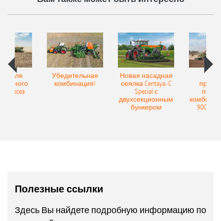
Spot для
Убедительная
Новая насадная
Нов
и точного
комбинация!
сеялка Centaya-C
прице
а Precea
Special с
посев
двухсекционным
комбинаци
бункером
9004-2C
Полезные ссылки
Здесь Вы найдете подробную информацию по