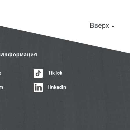
Вверх
& Информация
k
TikTok
am
linkedIn