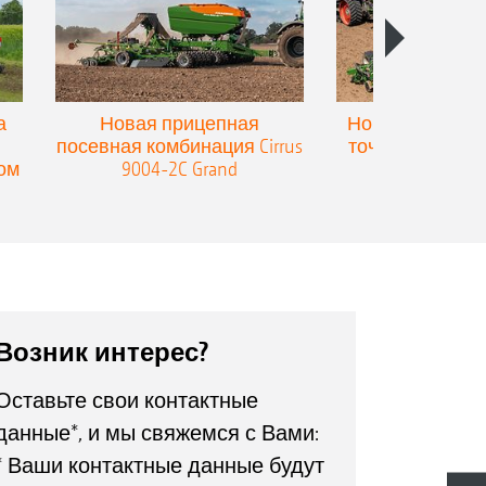
а
Новая прицепная
Новая прицепн
посевная комбинация Cirrus
точного высев
ом
9004-2C Grand
Precea-T
Возник интерес?
Оставьте свои контактные
данные*, и мы свяжемся с Вами:
* Ваши контактные данные будут