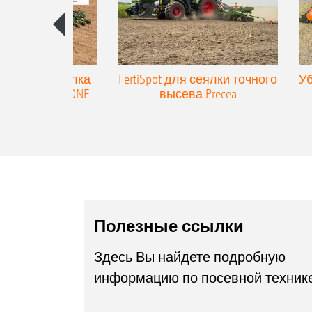
ицепная сеялка
FertiSpot для сеялки точного
Уб
высева AMAZONE
высева Precea
recea-TCC
Полезные ссылки
Здесь Вы найдете подробную
информацию по посевной техник