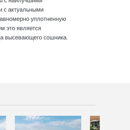
ы с наилучшими
и с актуальными
 равномерно уплотненную
ем это является
да высевающего сошника.