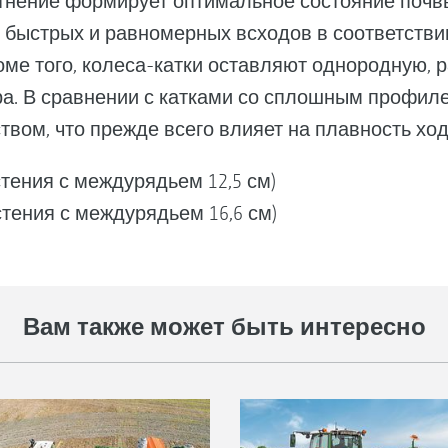
тнение формирует оптимальное состояние почв
 быстрых и равномерных всходов в соответстви
ме того, колеса-катки оставляют однородную,
ра. В сравнении с катками со сплошным профил
вом, что прежде всего влияет на плавность хо
стения с междурядьем 12,5 см)
стения с междурядьем 16,6 см)
Вам также может быть интересно