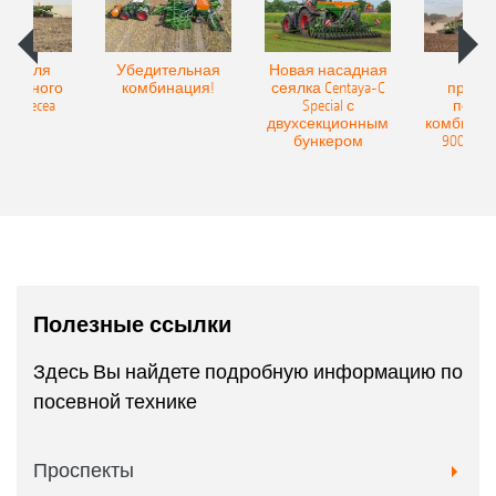
Spot для
Убедительная
Новая насадная
Нов
и точного
комбинация!
сеялка Centaya-C
прице
а Precea
Special с
посев
двухсекционным
комбинаци
бункером
9004-2C
Полезные ссылки
Здесь Вы найдете подробную информацию по
посевной технике
Проспекты