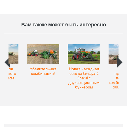
Вам также может быть интересно
Spot для
Убедительная
Новая насадная
Нов
и точного
комбинация!
сеялка Centaya-C
прице
а Precea
Special с
посев
двухсекционным
комбинаци
бункером
9004-2C