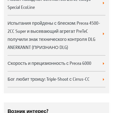
Special EcoLine
Испытания пройдены с блеском: Precea 4500-
2CC Super и высевающий агрегат PreTeC
получили знак технического контроля DLG
ANERKANNT (ПРИЗНАНО DLG)
Скорость и прецизионность с Precea 6000
Бог любит троицу: Triple-Shoot с Cirrus-CC
Возник интерес?