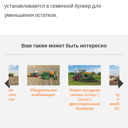
устанавливается в семенной бункер для
уменьшения остатков.
Вам также может быть интересно
Spot для
Убедительная
Новая насадная
Нов
и точного
комбинация!
сеялка Centaya-C
прице
а Precea
Special с
посев
двухсекционным
комбинаци
бункером
9004-2C