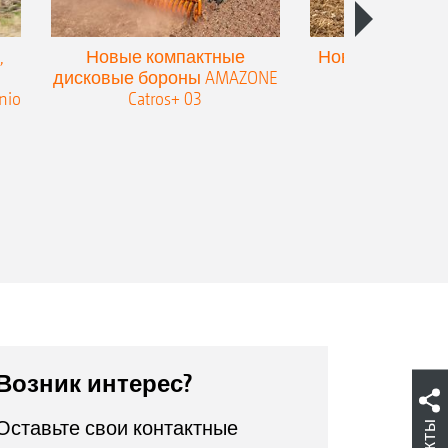
,
Новые компактные
Новый двойной
дисковые бороны AMAZONE
для культив
nio
Catros+ 03
плоскореза
Возник интерес?
Оставьте свои контактные