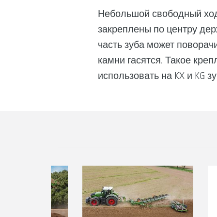
Небольшой свободный ход 
закреплены по центру держ
часть зуба может поворачи
камни гасятся. Такое кре
использовать на KX и KG з