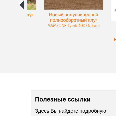
упенчатый плуг
Новый полуприцепной
eres 300
полнооборотный плуг
AMAZONE Tyrok 400 Onland
Полезные ссылки
Здесь Вы найдете подробную