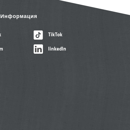
& Информация
k
TikTok
am
linkedIn