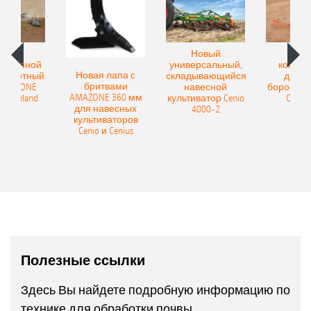
овый
Новый
Нов
рицепной
универсальный,
компак
Новая лапа с
боротный
складывающийся
диско
бритвами
 AMAZONE
навесной
бороны A
AMAZONE 360 мм
400 Onland
культиватор Cenio
Catros
для навесных
4000-2
культиваторов
Cenio и Cenius
Полезные ссылки
Здесь Вы найдете подробную информацию по
технике для обработки почвы