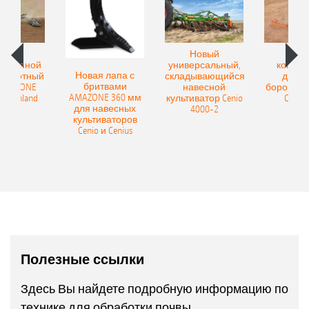
овый
Новый
Нов
рицепной
универсальный,
компак
Новая лапа с
боротный
складывающийся
диско
бритвами
 AMAZONE
навесной
бороны A
AMAZONE 360 мм
400 Onland
культиватор Cenio
Catros
для навесных
4000-2
культиваторов
Cenio и Cenius
Полезные ссылки
Здесь Вы найдете подробную информацию по
технике для обработки почвы