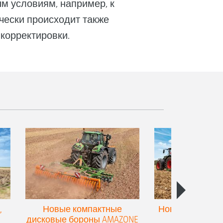
м условиям, например, к
чески происходит также
корректировки.
,
Новые компактные
Новый двойной
дисковые бороны AMAZONE
для культив