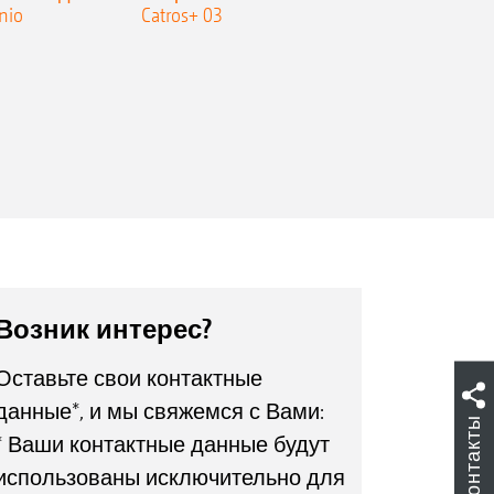
nio
Catros+ 03
плоскореза
Возник интерес?
Оставьте свои контактные
данные*, и мы свяжемся с Вами:
Контакты
* Ваши контактные данные будут
использованы исключительно для