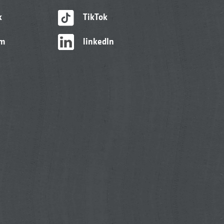
k
TikTok
am
linkedIn