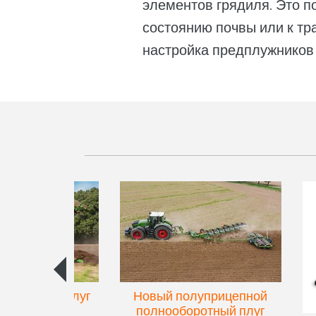
элементов грядиля. Это п
состоянию почвы или к тр
настройка предплужников 
упенчатый плуг
Новый полуприцепной
eres 300
полнооборотный плуг