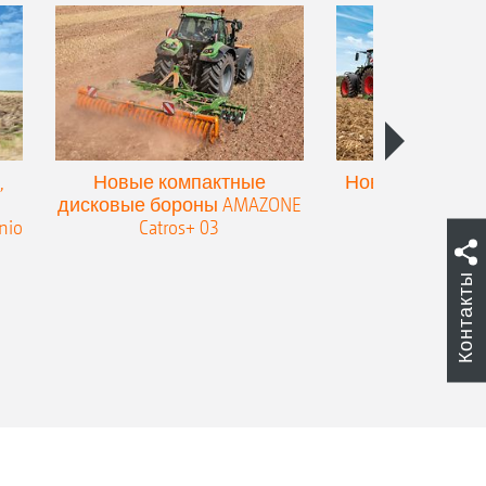
,
Новые компактные
Новый двойной
дисковые бороны AMAZONE
для культив
nio
Catros+ 03
плоскореза
Контакты