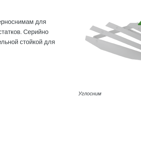
ерноснимам для
татков. Серийно
ельной стойкой для
Углосним