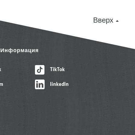
Вверх
& Информация
k
TikTok
am
linkedIn