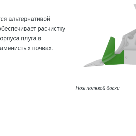
тся альтернативой
обеспечивает расчистку
орпуса плуга в
каменистых почвах.
Нож полевой доски