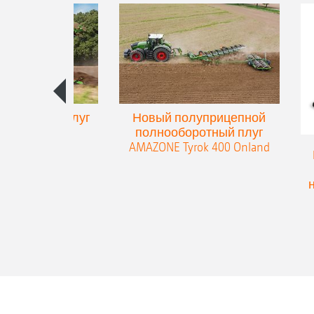
упенчатый плуг
Новый полуприцепной
eres 300
полнооборотный плуг
AMAZONE Tyrok 400 Onland