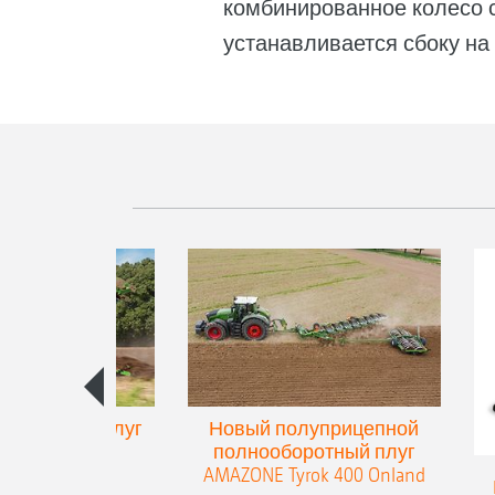
комбинированное колесо с
устанавливается сбоку на 
упенчатый плуг
Новый полуприцепной
eres 300
полнооборотный плуг
AMAZONE Tyrok 400 Onland