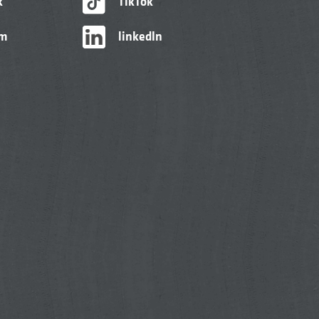
k
TikTok
am
linkedIn