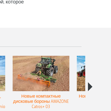
й, которое
,
Новые компактные
Новый двойной
дисковые бороны AMAZONE
для культив
nio
Catros+ 03
плоскореза