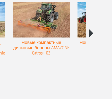
,
Новые компактные
Новый двойной
дисковые бороны AMAZONE
для культив
nio
Catros+ 03
плоскореза