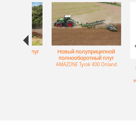
упенчатый плуг
Новый полуприцепной
eres 300
полнооборотный плуг
AMAZONE Tyrok 400 Onland