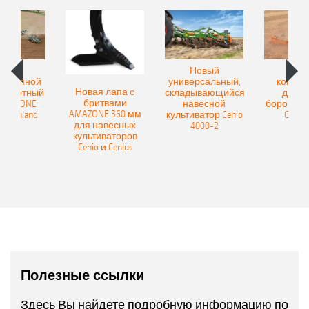
овый
Новый
Нов
рицепной
универсальный,
компак
Новая лапа с
боротный
складывающийся
диско
бритвами
 AMAZONE
навесной
бороны A
AMAZONE 360 мм
400 Onland
культиватор Cenio
Catros
для навесных
4000-2
культиваторов
Cenio и Cenius
Полезные ссылки
Здесь Вы найдете подробную информацию по