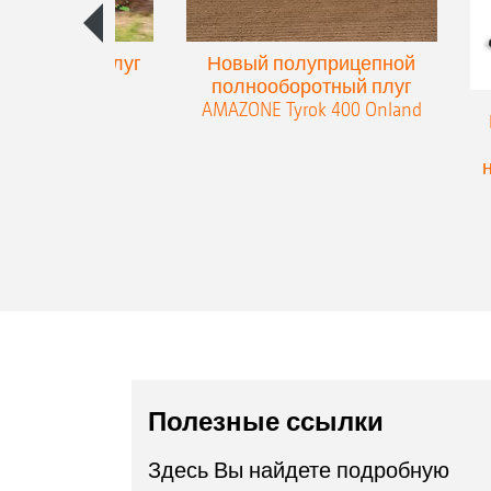
упенчатый плуг
Новый полуприцепной
eres 300
полнооборотный плуг
AMAZONE Tyrok 400 Onland
Полезные ссылки
Здесь Вы найдете подробную