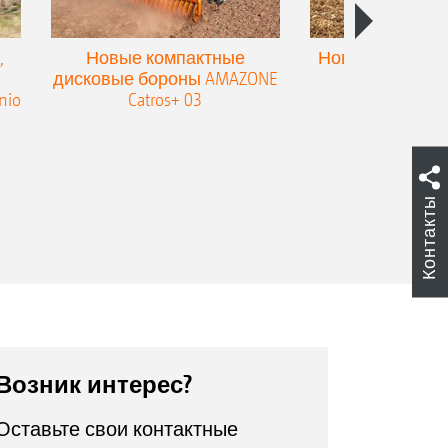
,
Новые компактные
Новый двойной
дисковые бороны AMAZONE
для культив
nio
Catros+ 03
плоскореза
Контакты
Возник интерес?
Оставьте свои контактные