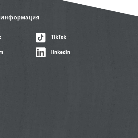
& Информация
k
TikTok
am
linkedIn