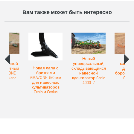
Вам также может быть интересно
овый
Новый
Нов
рицепной
универсальный,
компак
Новая лапа с
боротный
складывающийся
диско
бритвами
 AMAZONE
навесной
бороны A
AMAZONE 360 мм
400 Onland
культиватор Cenio
Catros
для навесных
4000-2
культиваторов
Cenio и Cenius