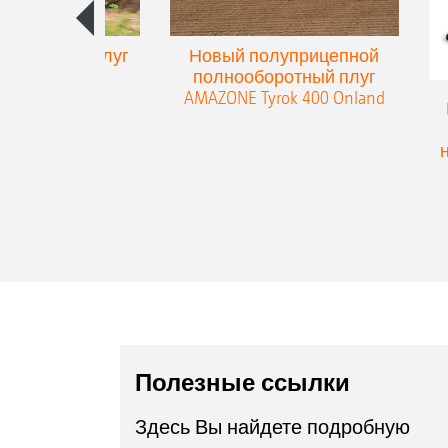
упенчатый плуг
Новый полуприцепной
eres 300
полнооборотный плуг
AMAZONE Tyrok 400 Onland
Полезные ссылки
Здесь Вы найдете подробную