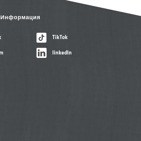
& Информация
k
TikTok
am
linkedIn