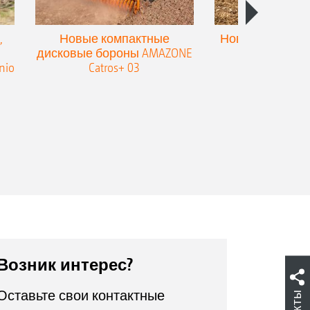
,
Новые компактные
Новый двойной
дисковые бороны AMAZONE
для культив
nio
Catros+ 03
плоскореза
Возник интерес?
Оставьте свои контактные