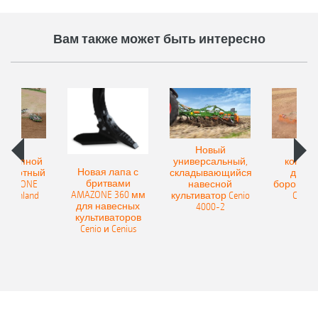
Вам также может быть интересно
овый
Новый
Нов
рицепной
универсальный,
компак
Новая лапа с
боротный
складывающийся
диско
бритвами
 AMAZONE
навесной
бороны A
AMAZONE 360 мм
400 Onland
культиватор Cenio
Catros
для навесных
4000-2
культиваторов
Cenio и Cenius