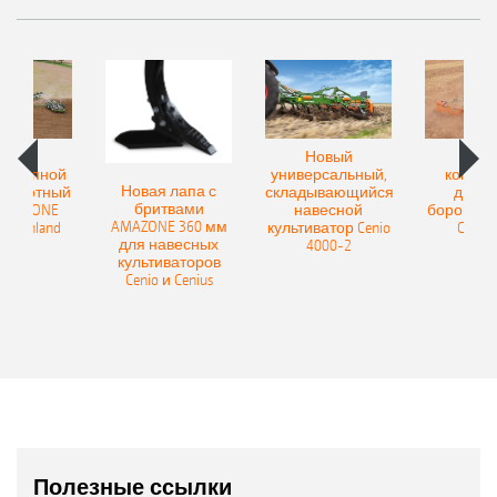
овый
Новый
Нов
рицепной
универсальный,
компак
Новая лапа с
боротный
складывающийся
диско
бритвами
 AMAZONE
навесной
бороны A
AMAZONE 360 мм
400 Onland
культиватор Cenio
Catros
для навесных
4000-2
культиваторов
Cenio и Cenius
Полезные ссылки