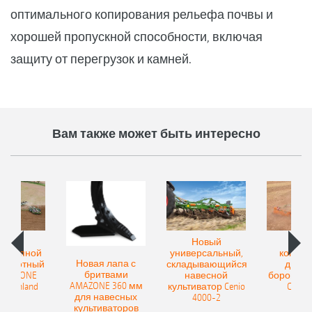
оптимального копирования рельефа почвы и
хорошей пропускной способности, включая
защиту от перегрузок и камней.
Вам также может быть интересно
овый
Новый
Нов
рицепной
универсальный,
компак
Новая лапа с
боротный
складывающийся
диско
бритвами
 AMAZONE
навесной
бороны A
AMAZONE 360 мм
400 Onland
культиватор Cenio
Catros
для навесных
4000-2
культиваторов